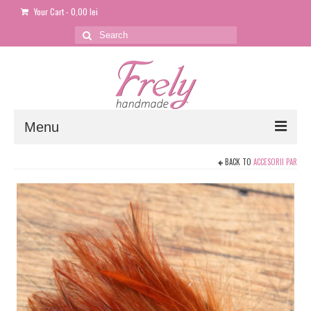
Your Cart
-
0,00
lei
Search
for:
Menu
BACK TO
ACCESORII PAR
Shop
Contul meu
Cosul meu
Politica de confidențialitate
Intrebari frecvente
Livrare si plata