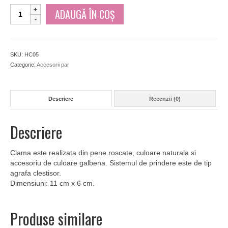
Cantitate
ADAUGĂ ÎN COȘ
Clama
de
par
din
SKU:
HC05
pene
Categorie:
Accesorii par
roscate
natural
Descriere
Recenzii (0)
Descriere
Clama este realizata din pene roscate, culoare naturala si
accesoriu de culoare galbena. Sistemul de prindere este de tip
agrafa clestisor.
Dimensiuni: 11 cm x 6 cm.
Produse similare