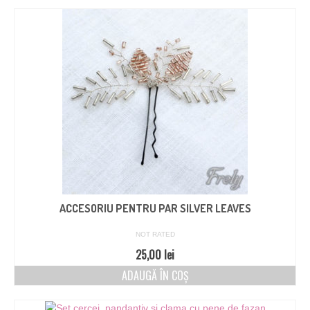
ACCESORIU PENTRU PAR SILVER LEAVES
NOT RATED
25,00
lei
ADAUGĂ ÎN COȘ