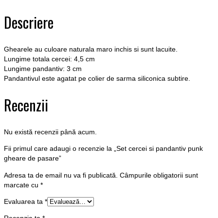
gheare
de
Descriere
pasare
Ghearele au culoare naturala maro inchis si sunt lacuite.
Lungime totala cercei: 4,5 cm
Lungime pandantiv: 3 cm
Pandantivul este agatat pe colier de sarma siliconica subtire.
Recenzii
Nu există recenzii până acum.
Fii primul care adaugi o recenzie la „Set cercei si pandantiv punk
gheare de pasare”
Adresa ta de email nu va fi publicată.
Câmpurile obligatorii sunt
marcate cu
*
Evaluarea ta
*