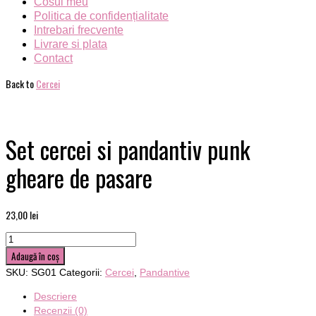
Cosul meu
Politica de confidențialitate
Intrebari frecvente
Livrare si plata
Contact
Back to
Cercei
Set cercei si pandantiv punk
gheare de pasare
23,00
lei
Cantitate
Set
Adaugă în coș
cercei
SKU:
SG01
Categorii:
Cercei
,
Pandantive
si
pandantiv
Descriere
punk
Recenzii (0)