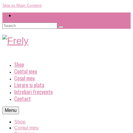
Skip to Main Content
Your Cart
-
0,00
lei
Search
for:
Shop
Contul meu
Cosul meu
Livrare si plata
Intrebari frecvente
Contact
Menu
Shop
Contul meu